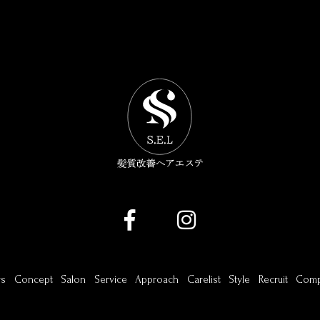
s
Concept
Salon
Service
Approach
Carelist
Style
Recruit
Com