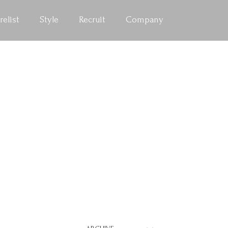
relist
Style
Recruit
Company