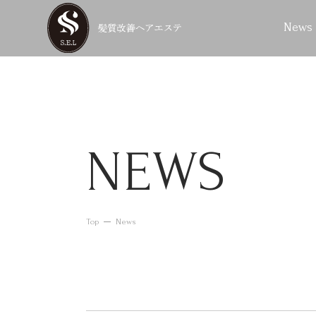
News
NEWS
Top
News