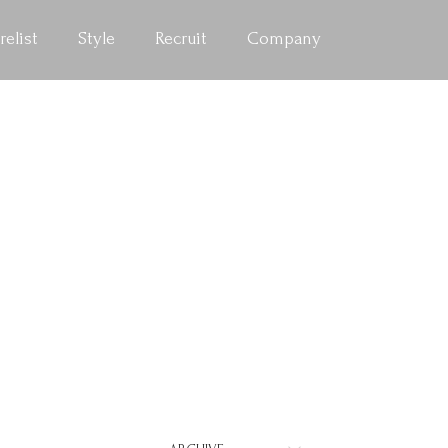
relist
Style
Recruit
Company