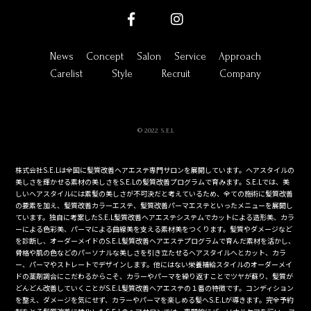
News
Concept
Salon
Service
Approach
Carelist
Style
Recruit
Company
© 2022 S.E.L
株式会社S.E.Lは全国に髪質改善ヘアエステ専門サロンを展開しています。ヘアスタイルの
美しさを輝かせる素材の美しさをS.E.Lの髪質改善プログラムで育みます。S.E.Lでは、美
しいヘアスタイルには素髪の美しさが不可決だと考えているため、全ての施術に髪質改善
の要素を加え、髪質改善カラーエステ、髪質改善パーマエステといったメニューを展開し
ています。独自に考案したS.E.L髪質改善ヘアエステシステムでカットによる造形美、カラ
ーによる色彩美、パーマによる曲線美を支える素材美をつくります。髪質やダメージなど
を診断し、オーダーメイドのS.E.L髪質改善ヘアエステプログラムで育んだ素材を活かし、
骨格や肌の色などのパーソナルな美しさを引き立たせるヘアスタイルへとカット、カラ
ー、パーマやストレートでデザインします。他にはない栄養補給スタイルのオーダーメイ
ドの薬剤調合にこだわるからこそ、カラーやパーマを繰り返すことでツヤが蘇り、髪質が
どんどん改善していくことがS.E.L髪質改善ヘアエステの１番の特徴です。コンディション
を整え、ダメージを気にせず、カラーやパーマを楽しめる髪へS.E.Lが導きます。完全予約